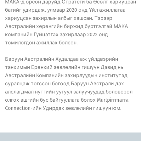
МАКА-д орсон даруйд Стратеги ба Өсөлт хариуцсан
багийг удирдаж, улмаар 2020 онд Үйл ажиллагаа
хариуцсан захирлын албыг хашсан. Тэрээр
Австралийн хөрөнгийн биржид бүртгэлтэй МАКА
компанийн Гүйцэтгэх захирлаар 2022 онд
томилогдон ажиллах болсон.
Баруун Австралийн Худалдаа аж үйлдвэрийн
танхимын Ерөнхий зөвлөлийн гишүүн Дэвид нь
Австралийн Компанийн захирлуудын институтэд
суралцаж төгссөн бөгөөд Баруун Австрали дах
алслагдмал нутгийн уугуул залуучуудад боловсрол
олгох ашгийн бус байгууллага болох Murlpirrmarra
Connection-ийн Удирдах зөвлөлийн гишүүн юм.