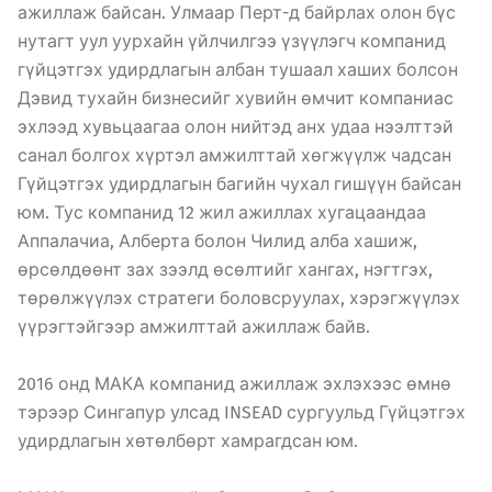
ажиллаж байсан. Улмаар Перт-д байрлах олон бүс
нутагт уул уурхайн үйлчилгээ үзүүлэгч компанид
гүйцэтгэх удирдлагын албан тушаал хаших болсон
Дэвид тухайн бизнесийг хувийн өмчит компаниас
эхлээд хувьцаагаа олон нийтэд анх удаа нээлттэй
санал болгох хүртэл амжилттай хөгжүүлж чадсан
Гүйцэтгэх удирдлагын багийн чухал гишүүн байсан
юм. Тус компанид 12 жил ажиллах хугацаандаа
Аппалачиа, Алберта болон Чилид алба хашиж,
өрсөлдөөнт зах зээлд өсөлтийг хангах, нэгтгэх,
төрөлжүүлэх стратеги боловсруулах, хэрэгжүүлэх
үүрэгтэйгээр амжилттай ажиллаж байв.
2016 онд МАКА компанид ажиллаж эхлэхээс өмнө
тэрээр Сингапур улсад INSEAD сургуульд Гүйцэтгэх
удирдлагын хөтөлбөрт хамрагдсан юм.