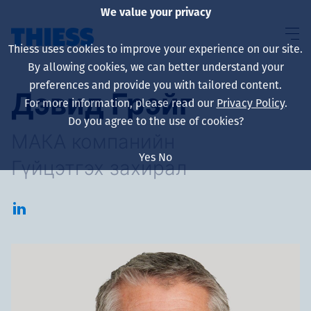
We value your privacy
Thiess uses cookies to improve your experience on our site.
By allowing cookies, we can better understand your
preferences and provide you with tailored content.
Дэвид Грэйг
For more information, please read our
Privacy Policy
.
About us
Do you agree to the use of cookies?
МАКА компанийн
Yes
No
Гүйцэтгэх захирал
Sustainability
Үйлчилгээ