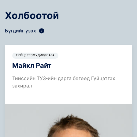
Холбоотой
Бүгдийг үзэх
ГҮЙЦЭТГЭХ УДИРДЛАГА
Майкл Райт
Тийссийн ТУЗ-ийн дарга бөгөөд Гүйцэтгэх
захирал