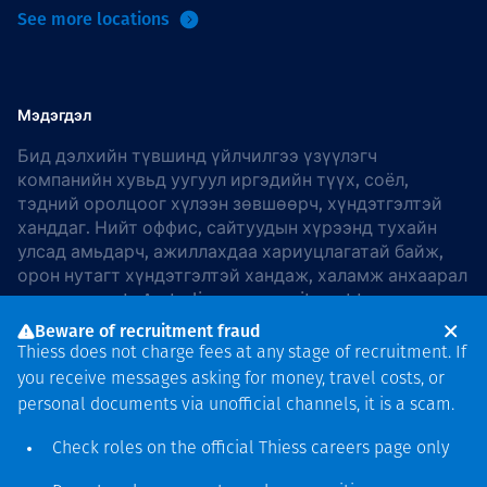
See more locations
Мэдэгдэл
Бид дэлхийн түвшинд үйлчилгээ үзүүлэгч
компанийн хувьд уугуул иргэдийн түүх, соёл,
тэдний оролцоог хүлээн зөвшөөрч, хүндэтгэлтэй
ханддаг. Нийт оффис, сайтуудын хүрээнд тухайн
улсад амьдарч, ажиллахдаа хариуцлагатай байж,
орон нутагт хүндэтгэлтэй хандаж, халамж анхаарал
хандуулдаг. In Australia, our commitment to
reconciliation is guided by the
Thiess Group
Beware of recruitment fraud
Reconciliation Action Plan 2026–2028
.
Thiess does not charge fees at any stage of recruitment. If
you receive messages asking for money, travel costs, or
personal documents via unofficial channels, it is a scam.
Check roles on the official Thiess
careers page
only
Зохиогчийн эрх