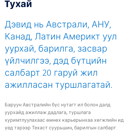
Tухай
Дэвид нь Австрали, АНУ,
Канад, Латин Америкт уул
уурхай, барилга, засвар
үйлчилгээ, дэд бүтцийн
салбарт 20 гаруй жил
ажилласан туршлагатай.
Баруун Австралийн бүс нутагт ил болон далд
уурхайд ажиллаж дадлага, туршлага
хуримтлуулахаас өмнөх карьерынхаа хөгжлийн ид
үед тэрээр Техаст суурьшин, барилгын салбарт