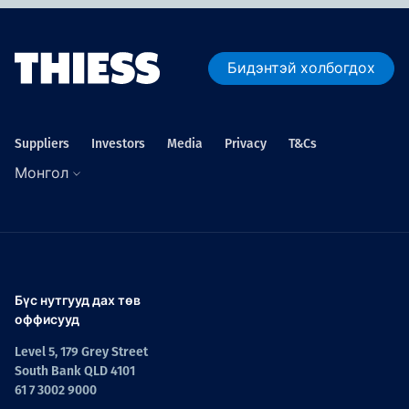
Бидэнтэй холбогдох
Suppliers
Investors
Media
Privacy
T&Cs
Монгол
Бүс нутгууд дах төв
оффисууд
Level 5, 179 Grey Street
South Bank QLD 4101
61 7 3002 9000