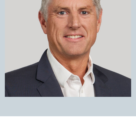
Төслүүд
Ажилтнууд ба
карьерын хөгжил
Contact
Мэдээ, мэдээлэл