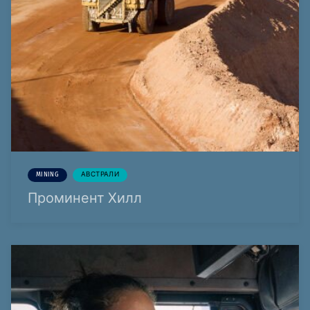
MINING
АВСТРАЛИ
Проминент Хилл