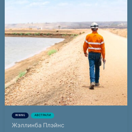
MINING
АВСТРАЛИ
Жэллинба Плэйнс