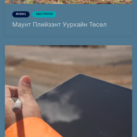
MINING
АВСТРАЛИ
Маунт Плийзэнт Уурхайн Төсөл