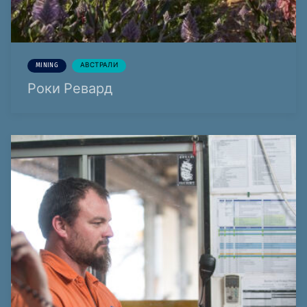
MINING
АВСТРАЛИ
Роки Ревард