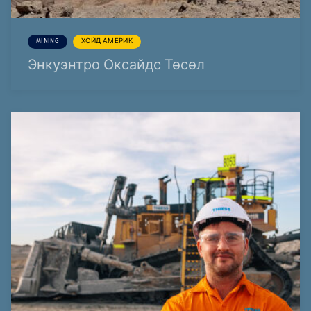
MINING
ХОЙД АМЕРИК
Энкуэнтро Оксайдс Төсөл