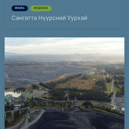
MINING
ИНДОНЕЗ
Сангатта Нүүрсний Уурхай