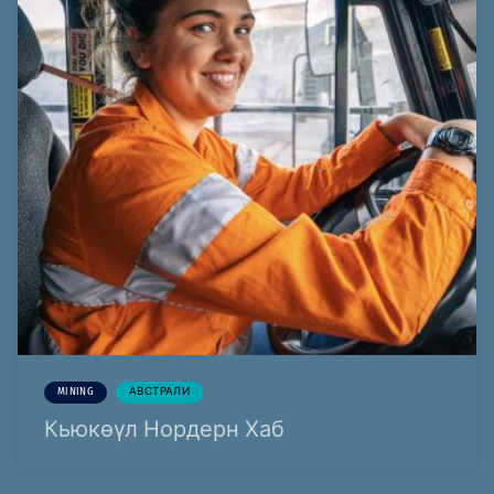
MINING
АВСТРАЛИ
Кьюкөүл Нордерн Хаб