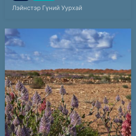
Лэйнстэр Гүний Уурхай