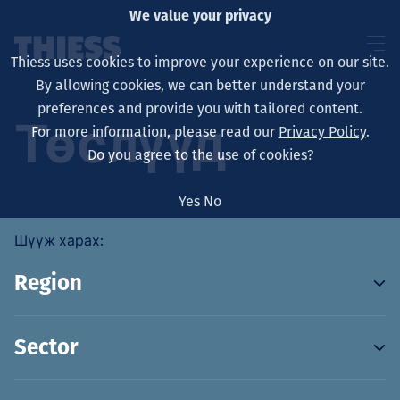
We value your privacy
Thiess uses cookies to improve your experience on our site.
By allowing cookies, we can better understand your
preferences and provide you with tailored content.
Төслүүд
For more information, please read our
Privacy Policy
.
About us
Do you agree to the use of cookies?
Yes
No
Sustainability
Шүүж харах:
Region
Үйлчилгээ
19
Sector
2