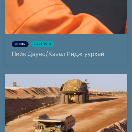
MINING
АВСТРАЛИ
Пийк Даунс/Кавал Ридж уурхай