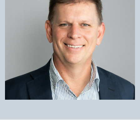
Төслүүд
Ажилтнууд ба
карьерын хөгжил
Contact
Мэдээ, мэдээлэл