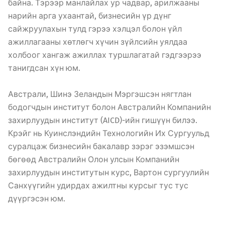
байна. Тэрээр манлайлах ур чадвар, арилжааны
нарийн арга ухаантай, бизнесийн үр дүнг
сайжруулахын тулд гэрээ хэлцэл болон үйл
ажиллагааны хөтлөгч хүчин зүйлсийн уялдаа
холбоог хангаж ажиллах туршлагатай гэдгээрээ
танигдсан хүн юм.
Австрали, Шинэ Зеландын Мэргэшсэн нягтлан
бодогчдын институт болон Австралийн Компанийн
захирлуудын институт (AICD)-ийн гишүүн билээ.
Крэйг нь Куинслэндийн Технологийн Их Сургуульд
суралцаж бизнесийн бакалавр зэрэг эзэмшсэн
бөгөөд Австралийн Олон улсын Компанийн
захирлуудын институтын курс, Вартон сургуулийн
Санхүүгийн удирдах ажилтны курсыг тус тус
дүүргэсэн юм.