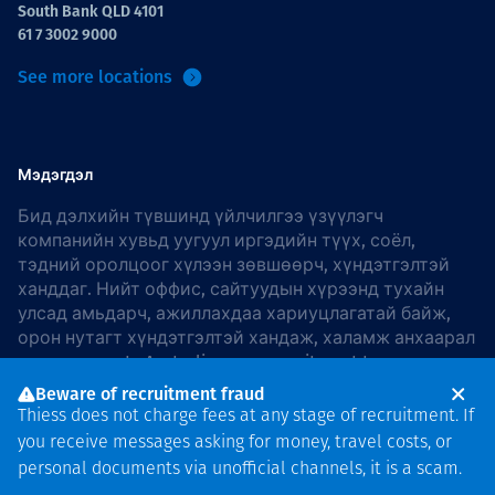
South Bank QLD 4101
61 7 3002 9000
See more locations
Мэдэгдэл
Бид дэлхийн түвшинд үйлчилгээ үзүүлэгч
компанийн хувьд уугуул иргэдийн түүх, соёл,
тэдний оролцоог хүлээн зөвшөөрч, хүндэтгэлтэй
ханддаг. Нийт оффис, сайтуудын хүрээнд тухайн
улсад амьдарч, ажиллахдаа хариуцлагатай байж,
орон нутагт хүндэтгэлтэй хандаж, халамж анхаарал
хандуулдаг. In Australia, our commitment to
reconciliation is guided by the
Thiess Group
Beware of recruitment fraud
Reconciliation Action Plan 2026–2028
.
Thiess does not charge fees at any stage of recruitment. If
you receive messages asking for money, travel costs, or
personal documents via unofficial channels, it is a scam.