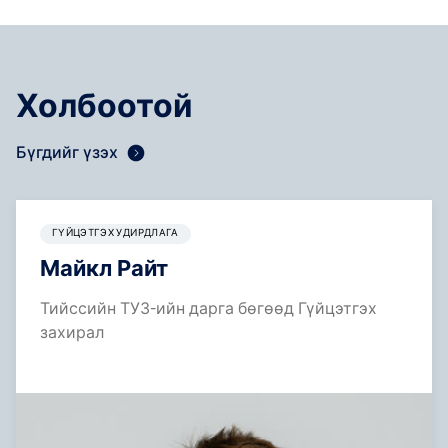
Холбоотой
Бүгдийг үзэх
ГҮЙЦЭТГЭХ УДИРДЛАГА
Майкл Райт
Тийссийн ТУЗ-ийн дарга бөгөөд Гүйцэтгэх
захирал