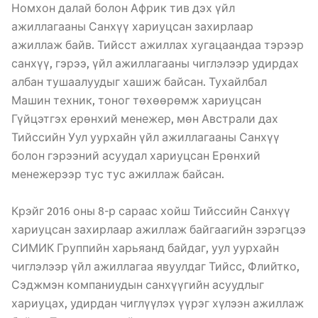
Номхон далай болон Африк тив дэх үйл
ажиллагааны Санхүү хариуцсан захирлаар
ажиллаж байв. Тийсст ажиллах хугацаандаа тэрээр
санхүү, гэрээ, үйл ажиллагааны чиглэлээр удирдах
албан тушаалуудыг хашиж байсан. Тухайлбал
Машин техник, тоног төхөөрөмж хариуцсан
Гүйцэтгэх ерөнхий менежер, мөн Австрали дах
Тийссийн Уул уурхайн үйл ажиллагааны Санхүү
болон гэрээний асуудал хариуцсан Ерөнхий
менежерээр тус тус ажиллаж байсан.
Крэйг 2016 оны 8-р сараас хойш Тийссийн Санхүү
хариуцсан захирлаар ажиллаж байгаагийн зэрэгцээ
СИМИК Группийн харьяанд байдаг, уул уурхайн
чиглэлээр үйл ажиллагаа явуулдаг Тийсс, Флийтко,
Сэджмэн компаниудын санхүүгийн асуудлыг
хариуцах, удирдан чиглүүлэх үүрэг хүлээн ажиллаж