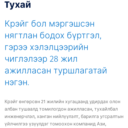
Tухай
Крэйг бол мэргэшсэн
нягтлан бодох бүртгэл,
гэрээ хэлэлцээрийн
чиглэлээр 28 жил
ажилласан туршлагатай
нэгэн.
Крэйг өнгөрсөн 21 жилийн хугацаанд удирдах олон
албан тушаалд томилогдон ажилласан, тухайлбал
инженерчлэл, ханган нийлүүлэлт, барилга угсралтын
үйлчилгээ үзүүлдэг томоохон компанид Ази,