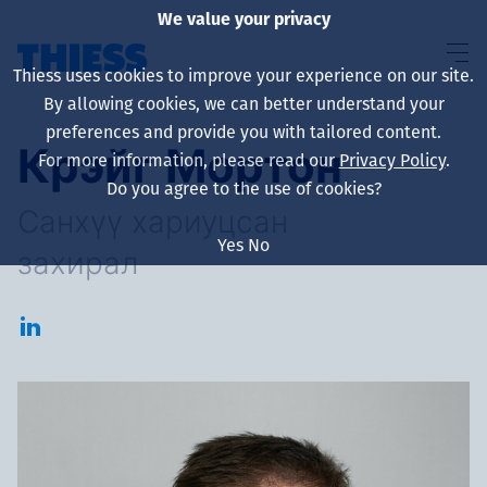
We value your privacy
Thiess uses cookies to improve your experience on our site.
By allowing cookies, we can better understand your
preferences and provide you with tailored content.
Крэйг Мортон
For more information, please read our
Privacy Policy
.
About us
Do you agree to the use of cookies?
Санхүү хариуцсан
Yes
No
захирал
Sustainability
Үйлчилгээ