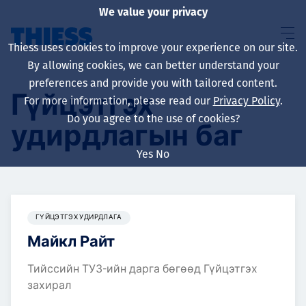
We value your privacy
Thiess uses cookies to improve your experience on our site.
By allowing cookies, we can better understand your
preferences and provide you with tailored content.
Гүйцэтгэх
For more information, please read our
Privacy Policy
.
About us
Do you agree to the use of cookies?
удирдлагын баг
Yes
No
Sustainability
ГҮЙЦЭТГЭХ УДИРДЛАГА
Майкл Райт
Үйлчилгээ
Тийссийн ТУЗ-ийн дарга бөгөөд Гүйцэтгэх
захирал