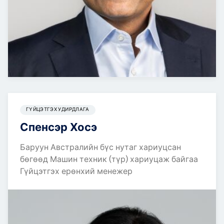
ГҮЙЦЭТГЭХ УДИРДЛАГА
Спенсэр Хосэ
Баруун Австралийн бүс нутаг хариуцсан
бөгөөд Машин техник (түр) хариуцаж байгаа
Гүйцэтгэх ерөнхий менежер