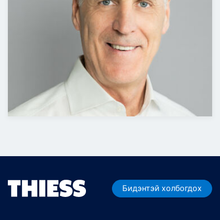
Бидэнтэй холбогдох