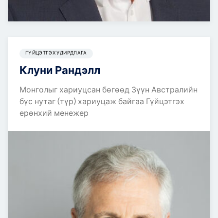
ГҮЙЦЭТГЭХ УДИРДЛАГА
Клуни Рандэлл
Монголыг хариуцсан бөгөөд Зүүн Австралийн
бүс нутаг (түр) хариуцаж байгаа Гүйцэтгэх
ерөнхий менежер