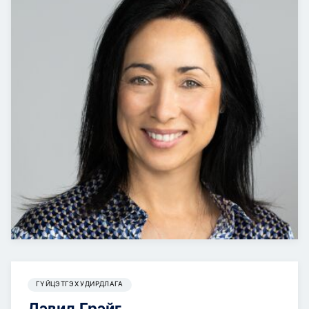
ГҮЙЦЭТГЭХ УДИРДЛАГА
Дэвид Грэйг