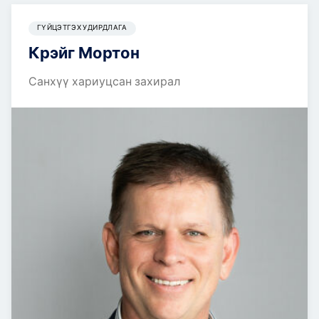
ГҮЙЦЭТГЭХ УДИРДЛАГА
Крэйг Мортон
Санхүү хариуцсан захирал