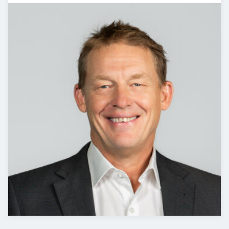
Төслүүд
Ажилтнууд ба
карьерын хөгжил
Contact
Мэдээ, мэдээлэл