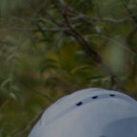
Орон нутаг
Хүний эрх