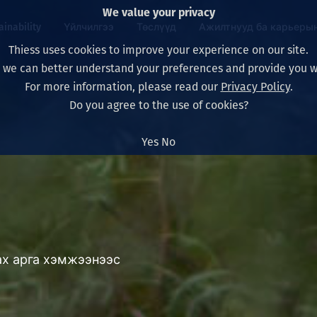
We value your privacy
ainability
Үйлчилгээ
Төслүүд
Ажилтнууд ба карьеры
Thiess uses cookies to improve your experience on our site.
, we can better understand your preferences and provide you wi
ty
 ба
For more information, please read our
Privacy Policy
.
Our board
Our approach
Asset Services
Бүх төсөл
Life at Thiess
Do you agree to the use of cookies?
Our leaders
Эрүүл мэнд, аюулг
Олборлолт
Австрали
Хойд Америк дах 
Yes
No
Харьяа компаниуд
Уур амьсгалын өө
Инженерчлэл
Индонез
Шинэ төгссөн мэр
Our history
Байгаль орчин
Олборлолт
North America
Алсын хараа, зарч
Decarbonisation
Нөхөн сэргээлт
South America
Компанийн засагл
Олборлох ашигт м
Мэргэжлийн туслал
Монгол
ах арга хэмжээнээс
нэмэгдүүлэх
Capability statemen
Хүний нөөц