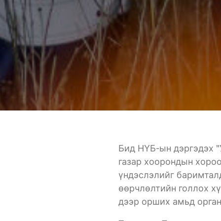
Бид НҮБ-ын дэргэдэх "
газар хоорондын хоро
үндэслэлийг баримталд
өөрчлөлтийн голлох хү
дээр орших амьд орга