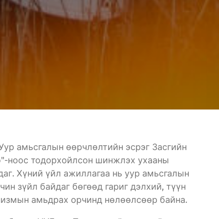
Уур амьсгалын өөрчлөлтийн эсрэг Засгийн
о"-ноос тодорхойлсон шинжлэх ухааны
аг. Хүний үйл ажиллагаа нь уур амьсгалын
чин зүйл байдаг бөгөөд гариг дэлхий, түүн
низмын амьдрах орчинд нөлөөлсөөр байна.