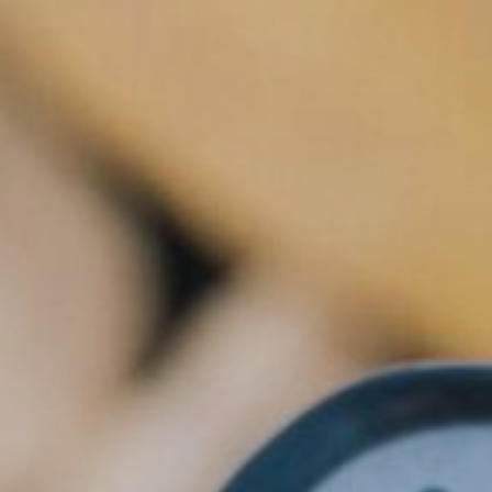
Орон нутаг
Хүний эрх