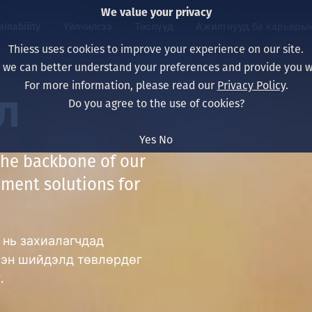
We value your privacy
ainability
Үйлчилгээ
Төслүүд
Ажилтнууд ба карьеры
Thiess uses cookies to improve your experience on our site.
, we can better understand your preferences and provide you wi
ty
 ба
For more information, please read our
Privacy Policy
.
Our board
Our approach
Asset Services
Бүх төсөл
Life at Thiess
л
Do you agree to the use of cookies?
Our leaders
Эрүүл мэнд, аюулг
Олборлолт
Австрали
Хойд Америк дах 
Yes
No
Харьяа компаниуд
Уур амьсгалын өө
Инженерчлэл
Индонез
Шинэ төгссөн мэр
 the backbone of our
pment solutions for
Our history
Байгаль орчин
Олборлолт
North America
Алсын хараа, зарч
Decarbonisation
Нөхөн сэргээлт
South America
 нь захиалагчдад
Компанийн засагл
Олборлох ашигт м
Мэргэжлийн туслал
Монгол
сэн шийдэлд төвлөрдөг
нэмэгдүүлэх
.
Capability statemen
Хүний нөөц