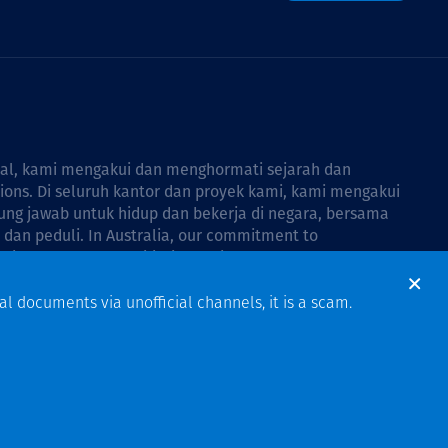
bal, kami mengakui dan menghormati sejarah dan
tions. Di seluruh kantor dan proyek kami, kami mengakui
ng jawab untuk hidup dan bekerja di negara, bersama
dan peduli. In Australia, our commitment to
Thiess Group Reconciliation Action Plan 2026–2028
.
al documents via unofficial channels, it is a scam.
Design & Build by Bigfish