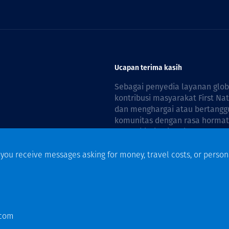
Ucapan terima kasih
Sebagai penyedia layanan glo
kontribusi masyarakat First Na
dan menghargai atau bertanggu
komunitas dengan rasa hormat 
reconciliation is guided by the
f you receive messages asking for money, travel costs, or person
n
.com