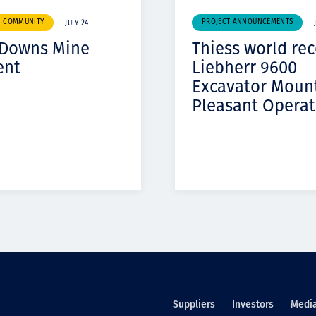
& COMMUNITY
PROJECT ANNOUNCEMENTS
JULY 24
 Downs Mine
Thiess world re
ent
Liebherr 9600
Excavator Moun
Pleasant Operat
Suppliers
Investors
Medi