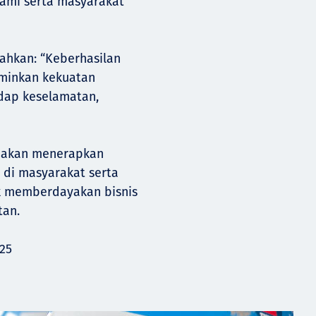
kami serta masyarakat
bahkan: “Keberhasilan
minkan kekuatan
dap keselamatan,
ss akan menerapkan
 di masyarakat serta
k memberdayakan bisnis
tan.
25