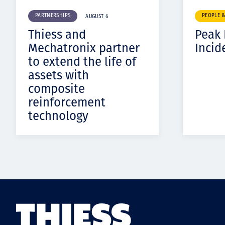
PARTNERSHIPS
PEOPLE 
AUGUST 6
Thiess and
Peak
Mechatronix partner
Incid
to extend the life of
assets with
composite
reinforcement
technology