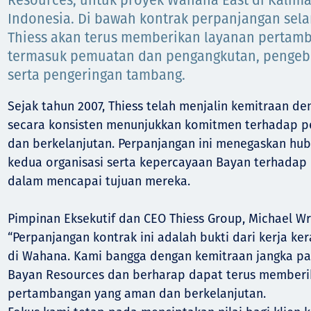
Komunitas
Resources, untuk proyek Wahana East di Kalima
Indonesia. Di bawah kontrak perpanjangan sela
Hak Asasi Manusia
Thiess akan terus memberikan layanan pertam
termasuk pemuatan dan pengangkutan, pengeb
serta pengeringan tambang.
Sejak tahun 2007, Thiess telah menjalin kemitraan d
secara konsisten menunjukkan komitmen terhadap p
dan berkelanjutan. Perpanjangan ini menegaskan hub
kedua organisasi serta kepercayaan Bayan terhada
dalam mencapai tujuan mereka.
Pimpinan Eksekutif dan CEO Thiess Group, Michael Wr
“Perpanjangan kontrak ini adalah bukti dari kerja ke
di Wahana. Kami bangga dengan kemitraan jangka p
Bayan Resources dan berharap dapat terus memberik
pertambangan yang aman dan berkelanjutan.