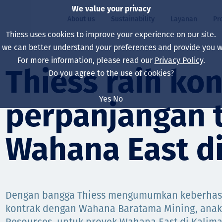
We value your privacy
About us
Sustainability
Layanan
Pr
Thiess uses cookies to improve your experience on our site.
, we can better understand your preferences and provide you wi
ty
r
For more information, please read our
Privacy Policy
.
Our board
Our approach
Asset Services
All projects
Hidup di Thiess
Thiess raih ko
Do you agree to the use of cookies?
Our leaders
Kesehatan, Keselam
Ekstraksi
Australia
North America Caree
Yes
No
perpanjangan
Perusahaan Kami
Perubahan Iklim
Teknik
Indonesia
Lulusan dan Mahasi
Our history
Lingkungan
Ekstraksi
North America
Wahana East di
Visi, Tujuan, dan Nila
Decarbonisation
Rehabilitasi
South America
Our policies
Diversifikasi
Pendukung layanan
Mongolia
Dengan bangga Thiess mengumumkan keberhas
Tim
Capability statemen
kontrak dengan Wahana Baratama Mining, ana