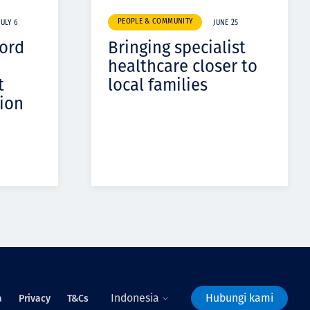
PEOPLE & COMMUNITY
JULY 6
JUNE 25
cord
Bringing specialist
healthcare closer to
t
local families
ion
Indonesia
Hubungi kami
a
Privacy
T&Cs