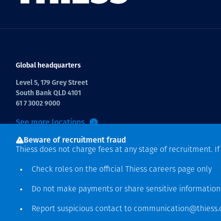
Global headquarters
Level 5, 179 Grey Street
South Bank QLD 4101
61 7 3002 9000
See more locations
Beware of recruitment fraud
Thiess does not charge fees at any stage of recruitment. I
Check roles on the official Thiess
careers page
only
Do not make payments or share sensitive informatio
Hak cipta © 2026 Thiess.
Report suspicious contact to
communication@thiess