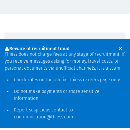
Case Study
Beware of recruitment fraud
Thiess does not charge fees at any stage of recruitment. If
Pioneering through-seam blasting
you receive messages asking for money, travel costs, or
at Mount Owen mine, NSW
personal documents via unofficial channels, it is a scam.
Thiess’ advanced terrace mining and through-seam
Check roles on the official Thiess
careers page
only
blasting at Mt Owen Mine in Australia, successfully
overcame the deposit’s complexities – delivering
Do not make payments or share sensitive
efficient excavation, higher resource recovery and
information
reduced costs.
Report suspicious contact to
The deposit comprised multiple, often steeply-dipping,
communication@thiess.com
coal seams of in thicknesses between 0.3–11m. Thiess
worked with specialist suppliers on an electronic