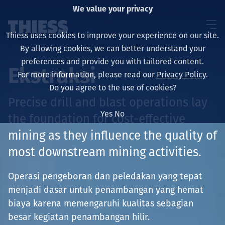
We value your privacy
Thiess uses cookies to improve your experience on our site.
By allowing cookies, we can better understand your
preferences and provide you with tailored content.
Ekstraksi
For more information, please read our
Privacy Policy
.
About us
Do you agree to the use of cookies?
Precise drill and blast operations lay
Yes
No
the foundation for cost-effective
mining as they influence the quality of
Sustainability
most downstream mining activities.
Operasi pengeboran dan peledakan yang tepat
Layanan
menjadi dasar untuk penambangan yang hemat
biaya karena memengaruhi kualitas sebagian
besar kegiatan penambangan hilir.