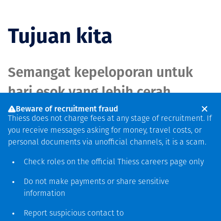
Tujuan kita
Semangat kepeloporan untuk
hari esok yang lebih cerah.
Beware of recruitment fraud
Thiess does not charge fees at any stage of recruitment. If
Kita mengetahui satu atau dua
you receive messages asking for money, travel costs, or
hal tentang menempa jejak baru.
personal documents via unofficial channels, it is a scam.
Semangat kepeloporan kita
Check roles on the official Thiess
careers page
only
selalu mendorong kita maju,
Do not make payments or share sensitive
information
selalu berkomitmen untuk
Report suspicious contact to
memenuhi janji kita pada tim,