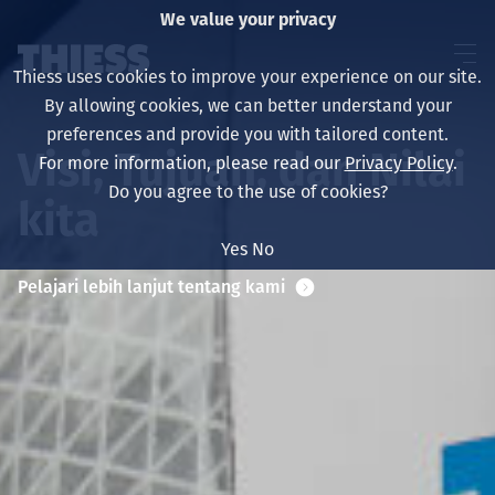
We value your privacy
Thiess uses cookies to improve your experience on our site.
By allowing cookies, we can better understand your
preferences and provide you with tailored content.
Visi, Tujuan, dan Nilai
For more information, please read our
Privacy Policy
.
About us
Do you agree to the use of cookies?
kita
Yes
No
Pelajari lebih lanjut tentang kami
Sustainability
Layanan