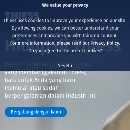
We value your privacy
Thiess uses cookies to improve your experience on our site.
By allowing cookies, we can better understand your
preferences and provide you with tailored content.
Hidup di Thiess
For more information, please read our
Privacy Policy
.
About us
Do you agree to the use of cookies?
Pelajari lebih lanjut tentang karir
Yes
No
yang membanggakan di Thiess,
Sustainability
baik untuk Anda yang baru
memulai atau sudah
berpengalaman dalam industri ini.
Layanan
Bergabung dengan kami