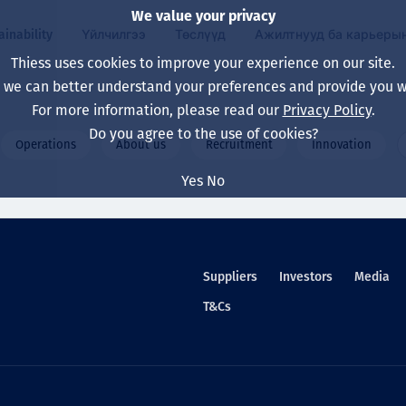
We value your privacy
ainability
Үйлчилгээ
Төслүүд
Ажилтнууд ба карьеры
Thiess uses cookies to improve your experience on our site.
, we can better understand your preferences and provide you wi
ty
 ба
For more information, please read our
Privacy Policy
.
Our board
Our approach
Asset Services
Бүх төсөл
Life at Thiess
Do you agree to the use of cookies?
Operations
About us
Recruitment
Innovation
Our leaders
Эрүүл мэнд, аюулг
Олборлолт
Австрали
Хойд Америк дах 
Yes
No
Харьяа компаниуд
Уур амьсгалын өө
Инженерчлэл
Индонез
Шинэ төгссөн мэр
Our history
Байгаль орчин
Олборлолт
North America
Suppliers
Investors
Media
Алсын хараа, зарч
Decarbonisation
Нөхөн сэргээлт
South America
T&Cs
Компанийн засагл
Олборлох ашигт м
Мэргэжлийн туслал
Монгол
нэмэгдүүлэх
Capability statemen
Хүний нөөц