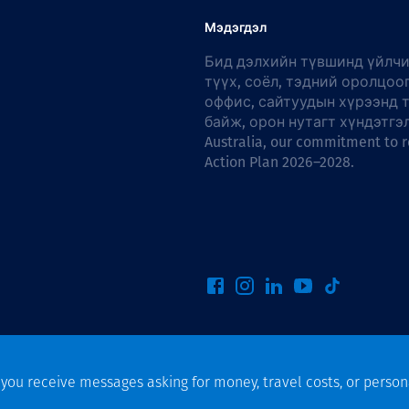
Орон нутаг
Мэдэгдэл
Бид дэлхийн түвшинд үйлчи
Хүний эрх
түүх, соёл, тэдний оролцоо
оффис, сайтуудын хүрээнд 
байж, орон нутагт хүндэтгэ
Australia, our commitment to r
Action Plan 2026–2028
.
f you receive messages asking for money, travel costs, or person