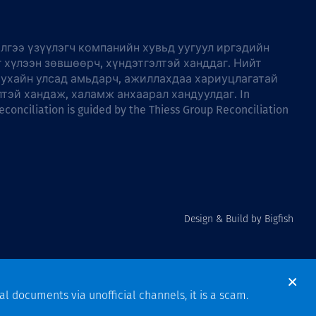
лгээ үзүүлэгч компанийн хувьд уугуул иргэдийн
г хүлээн зөвшөөрч, хүндэтгэлтэй ханддаг. Нийт
тухайн улсад амьдарч, ажиллахдаа хариуцлагатай
лтэй хандаж, халамж анхаарал хандуулдаг. In
econciliation is guided by the
Thiess Group Reconciliation
Design & Build by Bigfish
al documents via unofficial channels, it is a scam.