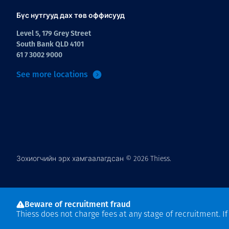
Read more
Бүс нутгууд дах төв оффисууд
Level 5, 179 Grey Street
South Bank QLD 4101
61 7 3002 9000
See more locations
Зохиогчийн эрх хамгаалагдсан © 2026 Thiess.
Beware of recruitment fraud
Thiess does not charge fees at any stage of recruitment. I