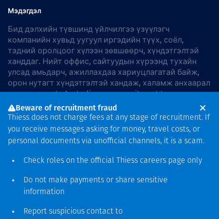
Мэдэгдэл
Бид дэлхийн түвшинд үйлчилгээ үзүүлэгч
компанийн хувьд уугуул иргэдийн түүх, соёл,
тэдний оролцоог хүлээн зөвшөөрч, хүндэтгэлтэй
ханддаг. Нийт оффис, сайтуудын хүрээнд тухайн
улсад амьдарч, ажиллахдаа хариуцлагатай байж,
орон нутагт хүндэтгэлтэй хандаж, халамж анхаарал
хандуулдаг. In Australia, our commitment to
reconciliation is guided by the
Thiess Group
Beware of recruitment fraud
Reconciliation Action Plan 2026–2028
.
Thiess does not charge fees at any stage of recruitment. If
you receive messages asking for money, travel costs, or
personal documents via unofficial channels, it is a scam.
Check roles on the official Thiess
careers page
only
Зохиогчийн эрх
хамгаалагдсан © 2026 Thiess.
Do not make payments or share sensitive
Bigfish компани дизайныг
information
гаргасан болно
Report suspicious contact to