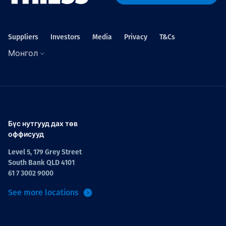
Төслүүд
Suppliers
Investors
Media
Privacy
T&Cs
Монгол
Ажилтнууд ба
карьерын хөгжил
Бүс нутгууд дах төв
Contact
оффисууд
Level 5, 179 Grey Street
South Bank QLD 4101
61 7 3002 9000
Мэдээ, мэдээлэл
See more locations