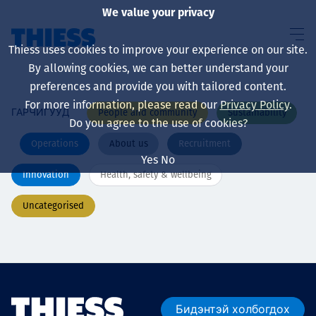
We value your privacy
Thiess uses cookies to improve your experience on our site.
By allowing cookies, we can better understand your
preferences and provide you with tailored content.
For more information, please read our
Privacy Policy
.
People and community
Sustainability
ГАРЧИГУУД
About us
Do you agree to the use of cookies?
Operations
About us
Recruitment
Yes
No
Innovation
Health, safety & wellbeing
Sustainability
Uncategorised
Үйлчилгээ
Бидэнтэй холбогдох