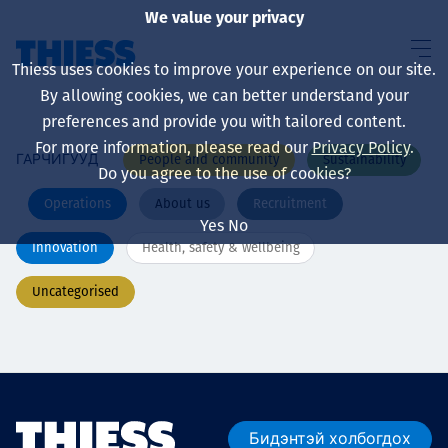
We value your privacy
Thiess uses cookies to improve your experience on our site.
By allowing cookies, we can better understand your
preferences and provide you with tailored content.
For more information, please read our
Privacy Policy
.
People and community
Sustainability
ГАРЧИГУУД
About us
Do you agree to the use of cookies?
Operations
About us
Recruitment
Yes
No
Innovation
Health, safety & wellbeing
Sustainability
Uncategorised
Үйлчилгээ
Бидэнтэй холбогдох