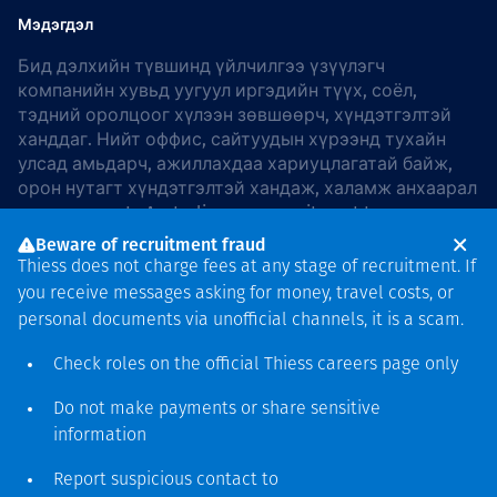
Мэдэгдэл
Бид дэлхийн түвшинд үйлчилгээ үзүүлэгч
компанийн хувьд уугуул иргэдийн түүх, соёл,
тэдний оролцоог хүлээн зөвшөөрч, хүндэтгэлтэй
ханддаг. Нийт оффис, сайтуудын хүрээнд тухайн
улсад амьдарч, ажиллахдаа хариуцлагатай байж,
орон нутагт хүндэтгэлтэй хандаж, халамж анхаарал
хандуулдаг. In Australia, our commitment to
reconciliation is guided by the
Thiess Group
Beware of recruitment fraud
Reconciliation Action Plan 2026–2028
.
Thiess does not charge fees at any stage of recruitment. If
you receive messages asking for money, travel costs, or
personal documents via unofficial channels, it is a scam.
Check roles on the official Thiess
careers page
only
Зохиогчийн эрх
хамгаалагдсан © 2026 Thiess.
Do not make payments or share sensitive
Bigfish компани дизайныг
information
гаргасан болно
Report suspicious contact to