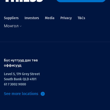
Төслүүд
Suppliers
Investors
Media
Privacy
T&Cs
Монгол
Ажилтнууд ба
карьерын хөгжил
Бүс нутгууд дах төв
Contact
оффисууд
Level 5, 179 Grey Street
South Bank QLD 4101
61 7 3002 9000
Мэдээ, мэдээлэл
See more locations