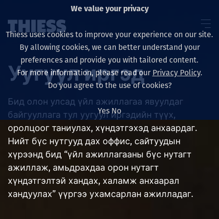
We value your privacy
Thiess uses cookies to improve your experience on our site.
By allowing cookies, we can better understand your
preferences and provide you with tailored content.
Уугуул иргэд
For more information, please read our
Privacy Policy
.
About us
Do you agree to the use of cookies?
Бид олон улсад үйл ажиллагаа явуулдаг
Yes
No
байгууллага тул уугуул иргэдийн түүх,
оролцоог таниулах, хүндэтгэхэд анхаардаг.
Sustainability
Нийт бүс нутгууд дах оффис, сайтуудын
хүрээнд бид “үйл ажиллагааны бүс нутагт
ажиллаж, амьдрахдаа орон нутагт
хүндэтгэлтэй хандах, халамж анхаарал
Үйлчилгээ
хандуулах” үүргээ ухамсарлан ажилладаг.