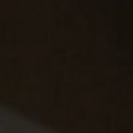
Төслүүд
Ажилтнууд ба
карьерын хөгжил
Contact
Мэдээ, мэдээлэл