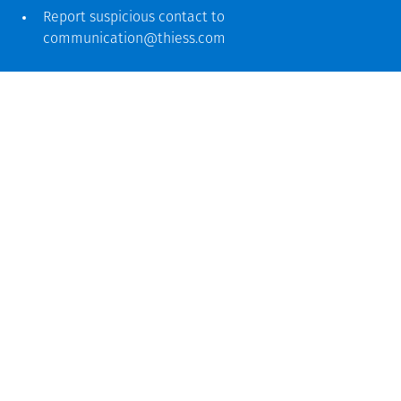
Report suspicious contact to
communication@thiess.com
Canada
We are committed to engaging with First Nations