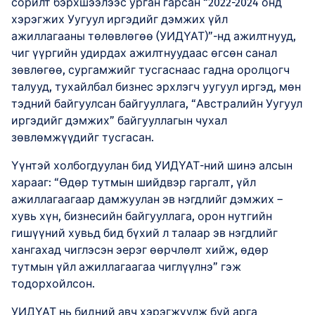
сорилт бэрхшээлээс урган гарсан “2022-2024 онд
хэрэгжих Уугуул иргэдийг дэмжих үйл
ажиллагааны төлөвлөгөө (УИДҮАТ)”-нд ажилтнууд,
чиг үүргийн удирдах ажилтнуудаас өгсөн санал
зөвлөгөө, сургамжийг тусгаснаас гадна оролцогч
талууд, тухайлбал бизнес эрхлэгч уугуул иргэд, мөн
тэдний байгуулсан байгууллага, “Австралийн Уугуул
иргэдийг дэмжих” байгууллагын чухал
зөвлөмжүүдийг тусгасан.
Үүнтэй холбогдуулан бид УИДҮАТ-ний шинэ алсын
харааг: “Өдөр тутмын шийдвэр гаргалт, үйл
ажиллагаагаар дамжуулан эв нэгдлийг дэмжих –
хувь хүн, бизнесийн байгууллага, орон нутгийн
гишүүний хувьд бид бүхий л талаар эв нэгдлийг
хангахад чиглэсэн эерэг өөрчлөлт хийж, өдөр
тутмын үйл ажиллагаагаа чиглүүлнэ” гэж
тодорхойлсон.
УИДҮАТ нь бидний авч хэрэгжүүлж буй арга