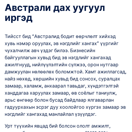
Австрали дах уугуул
иргэд
Тийсст бид “Австралид бодит өөрчлөлт хийхэд
хувь нэмэр оруулах, эв нэгдлийг хангах” үүргийг
чухалчилж авч үздэг билээ. Бизнесийн
байгууллагын хувьд бид эв нэгдлийг хангахад
ажилтнууд, нийлүүлэлтийн сүлжээ, орон нутгаар
дамжуулан нөлөөлөх боломжтой. Хамт ажиллагсад,
найз нөхөд, хөршийн хувьд бид сонсох, суралцах
замаар, халамж, анхаарал тавьдаг, хүндэтгэлтэй
ханддагаа харуулах замаар, өв соёлыг таниулж,
арьс өнгөөр болон бусад байдлаар ялгаварлан
гадуурхахын эсрэг дуу хоолойгоо хүргэх замаар эв
нэгдлийг хангахад манлайлал үзүүлдэг.
Урт түүхийн явцад бий болсон ололт амжилт,