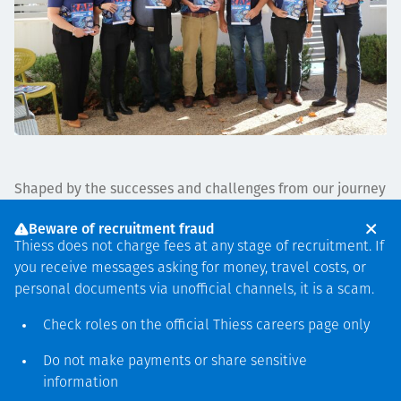
Shaped by the successes and challenges from our journey
so far, our Innovate Reconciliation Action Plan (RAP) 2026
Beware of recruitment fraud
- 2028 incorporates feedback and learning from our
Thiess does not charge fees at any stage of recruitment. If
employees and function leads and includes critical
you receive messages asking for money, travel costs, or
guidance from external stakeholders, including
personal documents via unofficial channels, it is a scam.
Traditional Owners, Indigenous organisations and
Reconciliation Australia.
Check roles on the official Thiess
careers page
only
Read our Reconciliation Action Plan here
Do not make payments or share sensitive
information