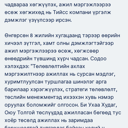
чадвараа хөгжүүлэх, ажил мэргэжлээрээ
өсөж хөгжихөд нь Тийсс компани үргэлж
дэмжлэг үзүүлсээр ирсэн.
Өнгөрсөн 8 жилийн хугацаанд тэрээр өөрийн
хичээл зүтгэл, хамт олны дэмжлэгтэйгээр
ажил мэргэжлээрээ өсөж, хөгжсөөр
өнөөдрийн түвшинд хүрч чадсан. Содоо
хэлэхдээ: “Төлөвлөлтийн ахлах
мэргэжилтнээр ажиллах нь сурсан мэдлэг,
хуримтлуулсан туршлагаа шинэлэг арга
барилаар хэрэгжүүлэх, стратеги төлөвлөлт,
төслийн менежментэд ихээхэн хувь нэмэр
оруулах боломжийг олгосон. Би Ухаа Худаг,
Оюу Толгой төслүүдэд ажилласан бөгөөд тус
хоёр төсөлд ажиллах нь заримдаа
бэрхшээлтэй тулгардаг байсан хэдий ч