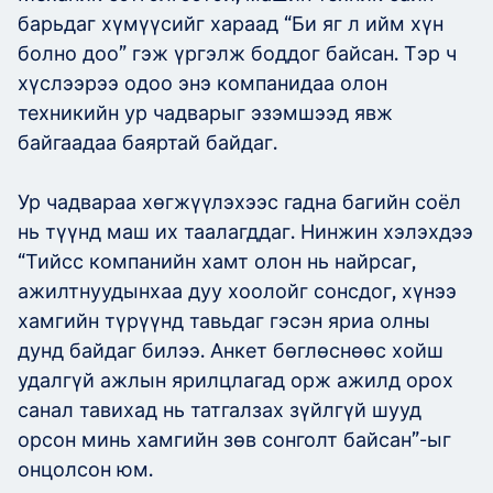
барьдаг хүмүүсийг хараад “Би яг л ийм хүн
болно доо” гэж үргэлж боддог байсан. Тэр ч
хүслээрээ одоо энэ компанидаа олон
техникийн ур чадварыг эзэмшээд явж
байгаадаа баяртай байдаг.
Ур чадвараа хөгжүүлэхээс гадна багийн соёл
нь түүнд маш их таалагддаг. Нинжин хэлэхдээ
“Тийсс компанийн хамт олон нь найрсаг,
ажилтнуудынхаа дуу хоолойг сонсдог, хүнээ
хамгийн түрүүнд тавьдаг гэсэн яриа олны
дунд байдаг билээ. Анкет бөглөснөөс хойш
удалгүй ажлын ярилцлагад орж ажилд орох
санал тавихад нь татгалзах зүйлгүй шууд
орсон минь хамгийн зөв сонголт байсан”-ыг
онцолсон юм.