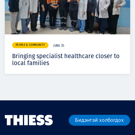
PEOPLE & COMMUNITY
JUNE 25
Bringing specialist healthcare closer to
local families
Бидэнтэй холбогдох