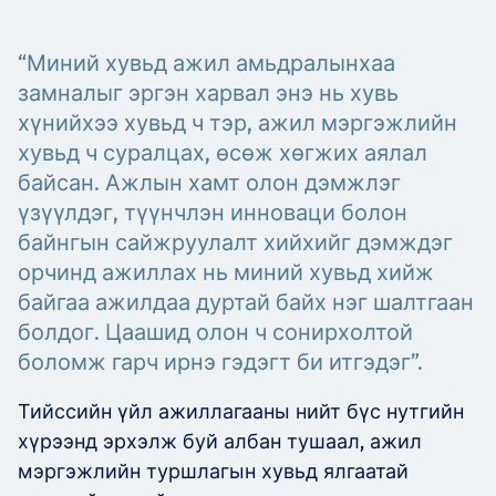
Төслүүд
“Миний хувьд ажил амьдралынхаа
замналыг эргэн харвал энэ нь хувь
хүнийхээ хувьд ч тэр, ажил мэргэжлийн
Ажилтнууд ба
хувьд ч суралцах, өсөж хөгжих аялал
байсан. Ажлын хамт олон дэмжлэг
карьерын хөгжил
үзүүлдэг, түүнчлэн инноваци болон
байнгын сайжруулалт хийхийг дэмждэг
орчинд ажиллах нь миний хувьд хийж
Contact
байгаа ажилдаа дуртай байх нэг шалтгаан
болдог. Цаашид олон ч сонирхолтой
боломж гарч ирнэ гэдэгт би итгэдэг”.
Мэдээ, мэдээлэл
Тийссийн үйл ажиллагааны нийт бүс нутгийн
хүрээнд эрхэлж буй албан тушаал, ажил
мэргэжлийн туршлагын хувьд ялгаатай