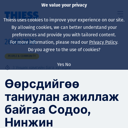
We value your privacy
Thiess uses cookies to improve your experience on our site.
By allowing cookies, we can better understand your
preferences and provide you with tailored content.
26.08.2024
For more information, please read our
Privacy Policy
.
About us
Do you agree to the use of cookies?
PEOPLE & COMMUNITY
Yes
No
3
Унших хамгийн бага хугацаа
Sustainability
Өөрсдийгөө
таниулан ажиллаж
Үйлчилгээ
байгаа Содоо,
Нинжин