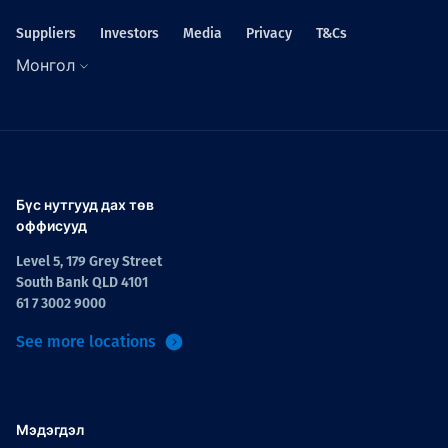
Suppliers
Investors
Media
Privacy
T&Cs
Монгол
Бүс нутгууд дах төв
оффисууд
Level 5, 179 Grey Street
South Bank QLD 4101
61 7 3002 9000
See more locations
Мэдэгдэл