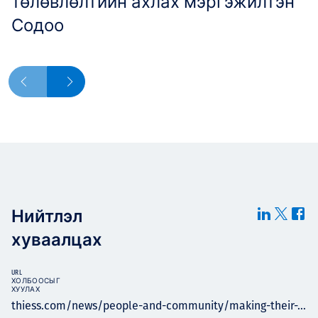
төлөвлөлтийн ахлах мэргэжилтэн
Содоо
Нийтлэл
хуваалцах
URL
ХОЛБООСЫГ
ХУУЛАХ
thiess.com/news/people-and-community/making-their-...