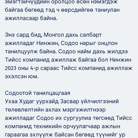
эмэгтэйчүүдийн оролцоо өсөн нэмэгдэж
байгаа бөгөөд тэд ч өөрсдийгөө таниулан
ажилласаар байна.
Энэ сард бид, Монгол дахь салбарт
ажилладаг Нинжин, Содоо нарыг онцлон
танилцуулж байна. Содоо найм дахь жилдээ
Тийсс компанид ажиллаж байгаа бол Нинжин
2023 оны 4-р сараас Тийсс компанид ажиллаж
эхэлсэн юм.
Содоотой танилцацгаая
Ухаа Худаг уурхайд Засвар үйлчилгээний
төлөвлөлтийн ахлах мэргэжилтнээр
ажилладаг Содоо их сургуулиа төгсөөд Тийсс
компанид техникийн орчуулагчаар ажлын
гараагаа эхлүүлж байсан бөгөөд түүнийг ур