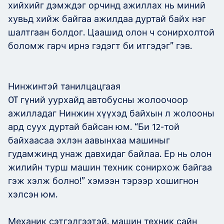
хийхийг дэмждэг орчинд ажиллах нь миний
хувьд хийж байгаа ажилдаа дуртай байх нэг
шалтгаан болдог. Цаашид олон ч сонирхолтой
боломж гарч ирнэ гэдэгт би итгэдэг” гэв.
Нинжинтэй танилцацгаая
OT гүний уурхайд автобусны жолоочоор
ажилладаг Нинжин хүүхэд байхын л жолооны
ард суух дуртай байсан юм. “Би 12-той
байхаасаа эхлэн аавынхаа машиныг
гудамжинд унаж давхидаг байлаа. Ер нь олон
жилийн турш машин техник сонирхож байгаа
гэж хэлж болно!” хэмээн тэрээр хошигнон
хэлсэн юм.
Механик сэтгэлгээтэй, машин техник сайн