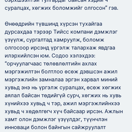
суралцах, хөгжих боломжийг олгосон” гэв.
Өнөөдрийн түвшинд хүрсэн тухайгаа
дурсахдаа тэрээр Тийсс компани дэмжлэг
үзүүлж, сургалтад хамруулж, боломж
олгосоор ирсэнд үргэлж талархаж явдгаа
илэрхийлсэн юм. Содоо хэлэхдээ:
“орчуулагчаас төлөвлөлтийн ахлах
мэргэжилтэн болтлоо өсөж дэвшсэн ажил
мэргэжлийн замналаа эргэн харвал миний
хувьд энэ нь үргэлж суралцах, өсөж хөгжих
аялал байсан төдийгүй сурч, хөгжих нь хувь
хүнийхээ хувьд ч тэр, ажил мэргэжлийнхээ
хувьд ч хөдөлгөгч хүч байсаар ирсэн. Ажлын
хамт олон дэмжлэг үзүүлдэг, түүнчлэн
инноваци болон байнгын сайжруулалт