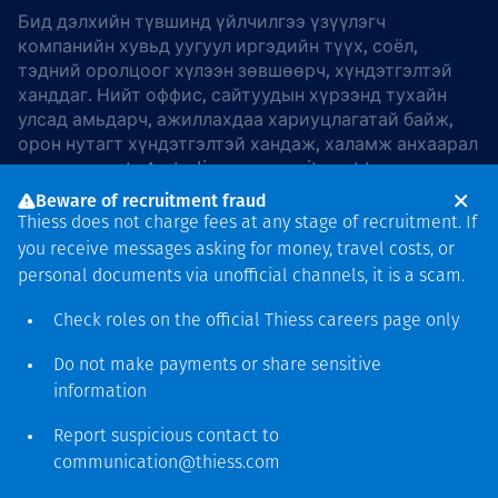
Бид дэлхийн түвшинд үйлчилгээ үзүүлэгч
компанийн хувьд уугуул иргэдийн түүх, соёл,
тэдний оролцоог хүлээн зөвшөөрч, хүндэтгэлтэй
ханддаг. Нийт оффис, сайтуудын хүрээнд тухайн
улсад амьдарч, ажиллахдаа хариуцлагатай байж,
орон нутагт хүндэтгэлтэй хандаж, халамж анхаарал
хандуулдаг. In Australia, our commitment to
reconciliation is guided by the
Thiess Group
Beware of recruitment fraud
Reconciliation Action Plan 2026–2028
.
Thiess does not charge fees at any stage of recruitment. If
you receive messages asking for money, travel costs, or
personal documents via unofficial channels, it is a scam.
Check roles on the official Thiess
careers page
only
Зохиогчийн эрх
хамгаалагдсан © 2026 Thiess.
Do not make payments or share sensitive
Bigfish компани дизайныг
information
гаргасан болно
Report suspicious contact to
communication@thiess.com