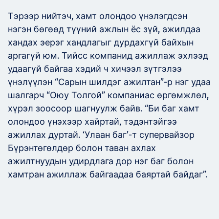
Тэрээр нийтэч, хамт олондоо үнэлэгдсэн
нэгэн бөгөөд түүний ажлын ёс зүй, ажилдаа
хандах эерэг хандлагыг дурдахгүй байхын
аргагүй юм. Тийсс компанид ажиллаж эхлээд
удаагүй байгаа хэдий ч хичээл зүтгэлээ
үнэлүүлэн “Сарын шилдэг ажилтан”-р нэг удаа
шалгарч “Оюу Толгой” компаниас өргөмжлөл,
хүрэл зоосоор шагнуулж байв. “Би баг хамт
олондоо үнэхээр хайртай, тэдэнтэйгээ
ажиллах дуртай. ‘Улаан баг’-т супервайзор
Бүрэнтөгөлдөр болон таван ахлах
ажилтнуудын удирдлага дор нэг баг болон
хамтран ажиллаж байгаадаа баяртай байдаг”.