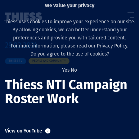
We value your privacy
Thiess uses cookies to improve your experience on our site.
By allowing cookies, we can better understand your
preferences and provide you with tailored content.
29.02.2024
For more information, please read our
Privacy Policy
.
About us
Do you agree to the use of cookies?
THIESS TV
PEOPLE AND COMMUNITY
Yes
No
Thiess NTI Campaign
Sustainability
Roster Work
Үйлчилгээ
View on YouTube