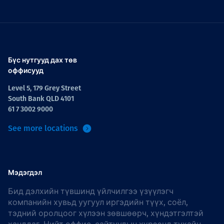
Бүс нутгууд дах төв
оффисууд
Level 5, 179 Grey Street
South Bank QLD 4101
61 7 3002 9000
See more locations
Мэдэгдэл
Бид дэлхийн түвшинд үйлчилгээ үзүүлэгч
компанийн хувьд уугуул иргэдийн түүх, соёл,
тэдний оролцоог хүлээн зөвшөөрч, хүндэтгэлтэй