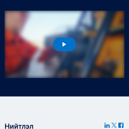
Төслүүд
Ажилтнууд ба
карьерын хөгжил
Contact
Мэдээ, мэдээлэл
Нийтлэл