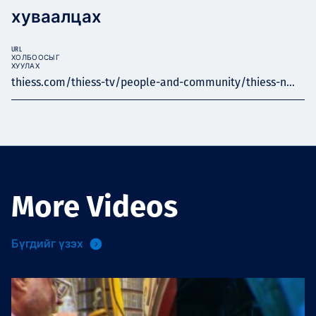
хуваалцах
URL
ХОЛБООСЫГ
ХУУЛАХ
thiess.com/thiess-tv/people-and-community/thiess-n...
More Videos
Бүгдийг үзэх