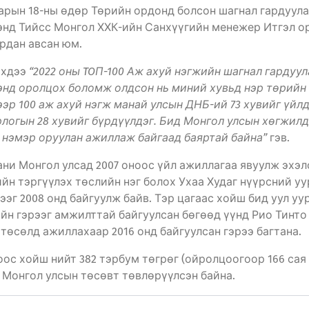
сарын 18-ны өдөр Төрийн ордонд болсон шагнал гардуул
энд Тийсс Монгол ХХК-ийн Санхүүгийн менежер Итгэл о
рдан авсан юм.
эхдээ
“2022 оны TOП-100 Аж ахуй нэгжийн шагнал гардуу
энд оролцох боломж олдсон нь миний хувьд нэр төрийн
ээр 100 аж ахуй нэгж манай улсын ДНБ-ий 73 хувийг үйл
логын 28 хувийг бүрдүүлдэг. Бид Монгол улсын хөгжилд
 нэмэр оруулан ажиллаж байгаад баяртай байна”
гэв.
ни Монгол улсад 2007 оноос үйл ажиллагаа явуулж эхэл
йн тэргүүлэх төслийн нэг болох Ухаа Худаг нүүрсний у
ээг 2008 онд байгуулж байв. Тэр цагаас хойш бид уул уу
йн гэрээг амжилттай байгуулсан бөгөөд үүнд Рио Тинт
төсөлд ажиллахаар 2016 онд байгуулсан гэрээ багтана.
оос хойш нийт 382 тэрбум төгрөг (ойролцоогоор 166 сая
 Монгол улсын төсөвт төвлөрүүлсэн байна.