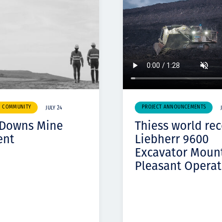
& COMMUNITY
PROJECT ANNOUNCEMENTS
JULY 24
 Downs Mine
Thiess world re
ent
Liebherr 9600
Excavator Moun
Pleasant Operat