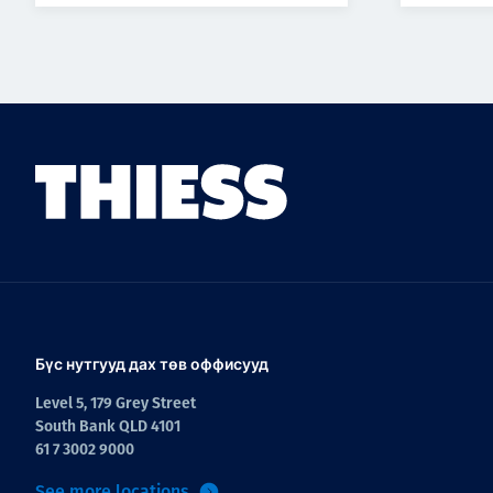
Бүс нутгууд дах төв оффисууд
Level 5, 179 Grey Street
South Bank QLD 4101
61 7 3002 9000
See more locations