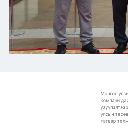
Монгол улсы
компани дар
үзүүлэлтээр
улсын төсөв
татвар төлж