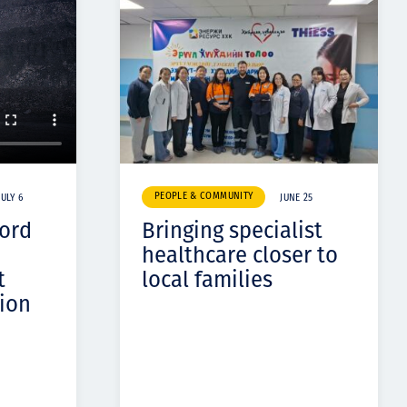
PEOPLE & COMMUNITY
JULY 6
JUNE 25
cord
Bringing specialist
healthcare closer to
t
local families
ion