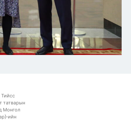
 Тийсс
йт татварын
д Монгол
ар)-ийн