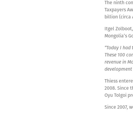
The ninth con
Taxpayers Awa
billion (circa
Itgel Zolboot
Mongolia’s G
“Today I had 
These 100 com
revenue in Mo
development 
Thiess entere
2008. Since t
Oyu Tolgoi pr
Since 2007, w