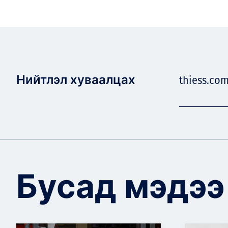
Нийтлэл хуваалцах
thiess.co
Бусад мэдээ