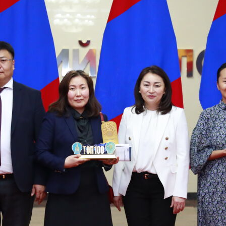
Орон нутаг
Хүний эрх