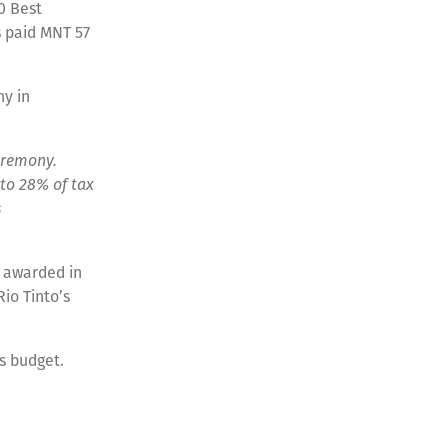
0 Best
s paid MNT 57
ny in
eremony.
to 28% of tax
s
t awarded in
io Tinto’s
’s budget.