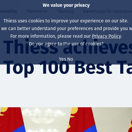
We value your privacy
ainability
Үйлчилгээ
Төслүүд
Ажилтнууд ба карьеры
Thiess uses cookies to improve your experience on our site.
, we can better understand your preferences and provide you wi
ty
 ба
For more information, please read our
Privacy Policy
.
Our board
Our approach
Asset Services
Бүх төсөл
Life at Thiess
Thiess achieve
Do you agree to the use of cookies?
Our leaders
Эрүүл мэнд, аюулг
Олборлолт
Австрали
Хойд Америк дах 
Yes
No
Top 100 Best T
Харьяа компаниуд
Уур амьсгалын өө
Инженерчлэл
Индонез
Шинэ төгссөн мэр
Our history
Байгаль орчин
Олборлолт
North America
Алсын хараа, зарч
Decarbonisation
Нөхөн сэргээлт
South America
Компанийн засагл
Олборлох ашигт м
Мэргэжлийн туслал
Монгол
нэмэгдүүлэх
Capability statemen
Хүний нөөц