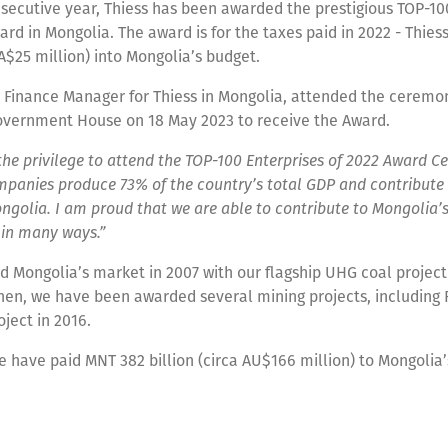
secutive year, Thiess has been awarded the prestigious TOP-10
rd in Mongolia. The award is for the taxes paid in 2022 - Thies
 A$25 million) into Mongolia’s budget.
, Finance Manager for Thiess in Mongolia, attended the ceremo
overnment House on 18 May 2023 to receive the Award.
the privilege to attend the TOP-100 Enterprises of 2022 Award C
panies produce 73% of the country’s total GDP and contribute 
ngolia. I am proud that we are able to contribute to Mongolia’
in many ways.”
d Mongolia’s market in 2007 with our flagship UHG coal projec
hen, we have been awarded several mining projects, including R
oject in 2016.
e have paid MNT 382 billion (circa AU$166 million) to Mongolia