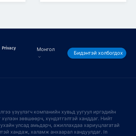
Privacy
Монгол
Бидэнтэй холбогдох
лгээ үзүүлэгч компанийн хувьд уугуул иргэдийн
г хүлээн зөвшөөрч, хүндэтгэлтэй ханддаг. Нийт
тухайн улсад амьдарч, ажиллахдаа хариуцлагатай
лтэй хандаж, халамж анхаарал хандуулдаг. In