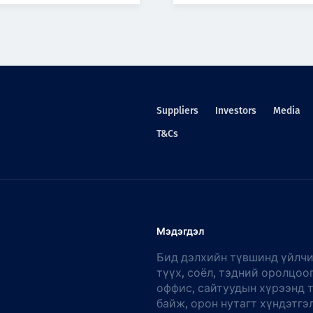
Suppliers
Investors
Media
T&Cs
Мэдэгдэл
Бид дэлхийн түвшинд үйлчи
түүх, соёл, тэдний оролцоо
оффис, сайтуудын хүрээнд 
байж, орон нутагт хүндэтгэ