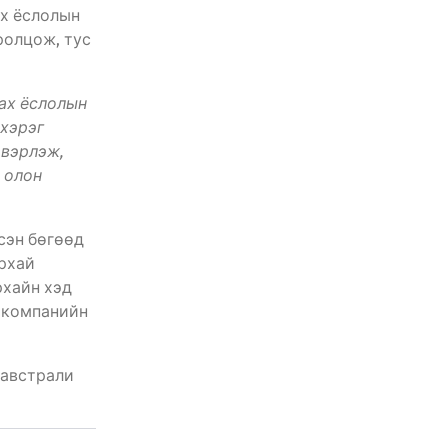
ах ёслолын
ролцож, тус
лах ёслолын
 хэрэг
двэрлэж,
 олон
сэн бөгөөд
урхай
рхайн хэд
о компанийн
 австрали