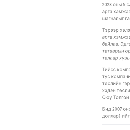
2023 оны 5 
арга хэмжэ
шагналыг га
Тэрээр хэл
арга хэмжэ
байлаа. Эдг
татварын ор
талаар хувь
Тийсс компа
тус компани
төслийн гэр
хэдэн төсли
Оюу Толгой 
Бид 2007 он
доллар)-ийг