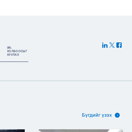
URL
ХОЛБООСЫГ
ХУУЛАХ
Бүгдийг үзэх