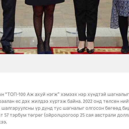
н “ТОП-100 Аж ахуй нэгж” хэмээх нэр хүндтэй шагналыг
аалан ес дэх жилдээ хүртэж байна. 2022 онд төлсөн ни
 шалгаруулсны үр дүнд тус шагналыг олгосон бөгөөд би
т 57 тэрбум төгрөг (ойролцоогоор 25 сая австрали долл
ээ.