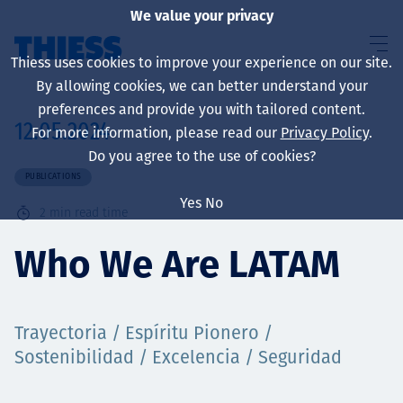
We value your privacy
Thiess uses cookies to improve your experience on our site.
By allowing cookies, we can better understand your
preferences and provide you with tailored content.
12.05.2024
For more information, please read our
Privacy Policy
.
About us
Do you agree to the use of cookies?
PUBLICATIONS
Yes
No
2
min read time
Sustainability
Who We Are LATAM
Services
Trayectoria / Espíritu Pionero /
Sostenibilidad / Excelencia / Seguridad