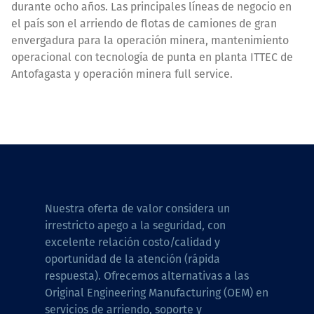
durante ocho años. Las principales líneas de negocio en
el país son el arriendo de flotas de camiones de gran
envergadura para la operación minera, mantenimiento
operacional con tecnología de punta en planta ITTEC de
Antofagasta y operación minera full service.
Nuestra oferta de valor considera un
irrestricto apego a la seguridad, con
excelente relación costo/calidad y
oportunidad de la atención (rápida
respuesta). Ofrecemos alternativas a las
Original Engineering Manufacturing (OEM) en
servicios de arriendo, soporte y