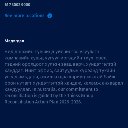
61 7 3002 9000
See more locations
Мэдэгдэл
Бид дэлхийн түвшинд үйлчилгээ үзүүлэгч
компанийн хувьд уугуул иргэдийн түүх, соёл,
тэдний оролцоог хүлээн зөвшөөрч, хүндэтгэлтэй
ханддаг. Нийт оффис, сайтуудын хүрээнд тухайн
улсад амьдарч, ажиллахдаа хариуцлагатай байж,
орон нутагт хүндэтгэлтэй хандаж, халамж анхаарал
хандуулдаг. In Australia, our commitment to
reconciliation is guided by the
Thiess Group
Reconciliation Action Plan 2026–2028
.