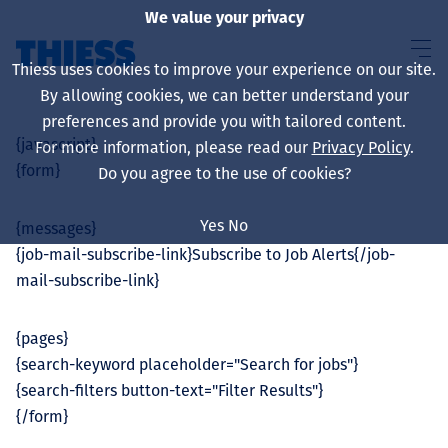
We value your privacy
Thiess uses cookies to improve your experience on our site.
By allowing cookies, we can better understand your
preferences and provide you with tailored content.
{javascript}
For more information, please read our
Privacy Policy
.
About us
{form}
Do you agree to the use of cookies?
Yes
No
{messages}
{job-mail-subscribe-link}Subscribe to Job Alerts{/job-
Sustainability
mail-subscribe-link}
{pages}
{search-keyword placeholder="Search for jobs"}
Үйлчилгээ
{search-filters button-text="Filter Results"}
{/form}