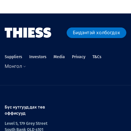
Төслүүд
Бидэнтэй холбогдох
Ажилтнууд ба
карьерын хөгжил
Suppliers
Investors
Media
Privacy
T&Cs
Монгол
Contact
Мэдээ, мэдээлэл
Бүс нутгууд дах төв
оффисууд
Level 5, 179 Grey Street
South Bank QLD 4101