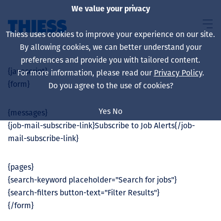
We value your privacy
Thiess uses cookies to improve your experience on our site.
By allowing cookies, we can better understand your
preferences and provide you with tailored content.
{javascript}
For more information, please read our
Privacy Policy
.
Sobre nosotros
{form}
Do you agree to the use of cookies?
Yes
No
{messages}
{job-mail-subscribe-link}Subscribe to Job Alerts{/job-
Sustainability
mail-subscribe-link}
{pages}
{search-keyword placeholder="Search for jobs"}
Servicios
{search-filters button-text="Filter Results"}
{/form}