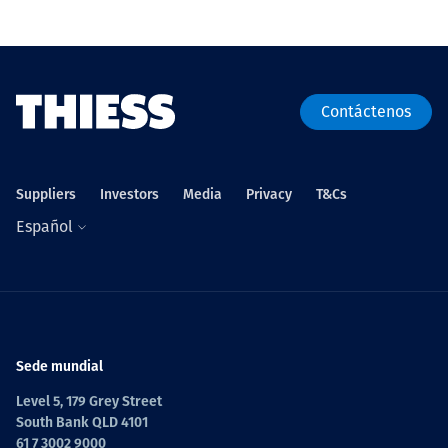
Projects
Contáctenos
Carreras
Suppliers
Investors
Media
Privacy
T&Cs
Contact
Español
News
Sede mundial
Level 5, 179 Grey Street
South Bank QLD 4101
61 7 3002 9000