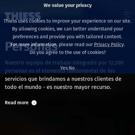
We value your privacy
Thiess uses cookies to improve your experience on our site.
By allowing cookies, we can better understand your
preferences and provide you with tailored content.
Personas
For more information, please read our
Privacy Policy
.
Sobre nosotros
Do you agree to the use of cookies?
Nuestro equipo de trabajo integrado por 12.200
Yes
No
personas es el elemento fundamental de los
servicios que brindamos a nuestros clientes de
Sustainability
todo el mundo - es nuestro mayor recurso.
Read more
Servicios